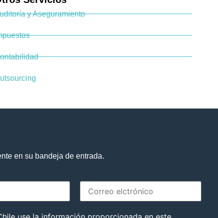
uditoría y Aseguramiento
mpuestos
ontabilidad
utsourcing
ente en su bandeja de entrada.
hile use la información proporcionada en este