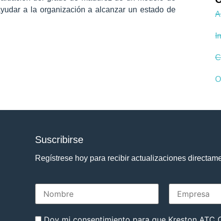
yudar a la organización a alcanzar un estado de
A
I
C
O
Suscribirse
Regístrese hoy para recibir actualizaciones directam
Doy mi consentimiento para que Kreston ATC C