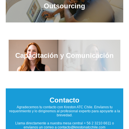
Outsourcing
Capacitación y Comunicación
Contacto
Agradecemos tu contacto con Kreston ATC Chile. Envíanos tu
requerimiento y lo dirigiremos al profesional experto para apoyarte a la
brevedad.
Llama directamente a nuestra mesa central + 56 2 3210 6611 o
envíanos un correo a contacto@krestonatcchile.com