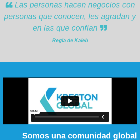
Las personas hacen negocios con
personas que conocen, les agradan y
en las que confían
Regla de Kaleb
Somos una comunidad global