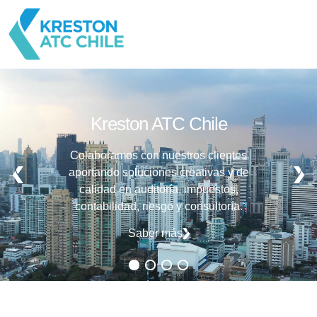
Kreston ATC Chile
Colaboramos con nuestros clientes
aportando soluciones creativas y de
calidad en auditoría, impuestos,
contabilidad, riesgo y consultoría.
Saber más