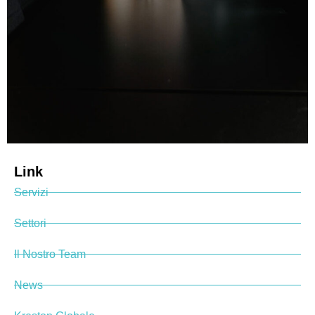
Link
Servizi
Settori
Il Nostro Team
News