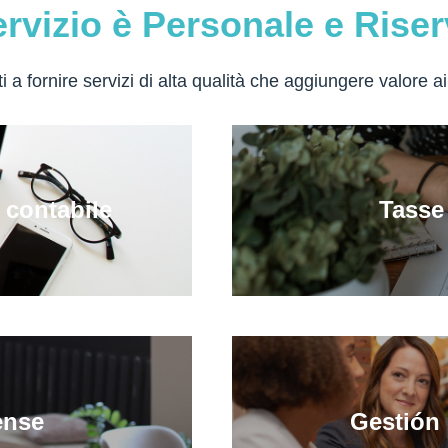
rvizio è Personale e Rise
a fornire servizi di alta qualità che aggiungere valore ai n
 contabile
Tasse 
ense
Gestión