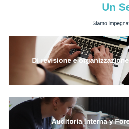
Un Se
Siamo impegnati 
Di revisione e organizzazione
Auditoría Interna y For