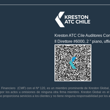
Kreston ATC Cile Auditores Con
Il Direttore #6000, 2 ° piano, uf
o Financiero (CMF) con el Nº 120, es un miembro prominente de Kreston Global, 
 por los actos u omisiones de ninguna otra firma miembro. Kreston Global es e
 no proporciona servicios a los clientes y no tiene ninguna responsabilidad por los 