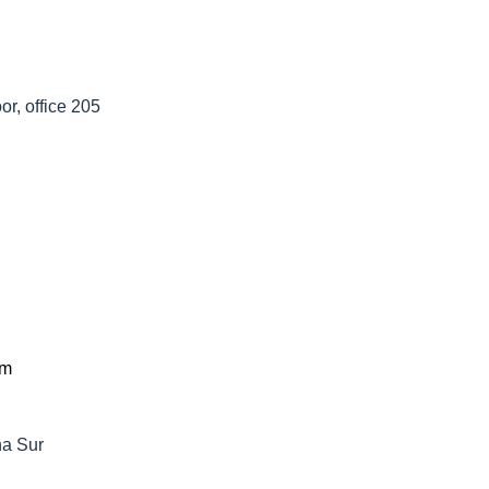
r, office 205
om
na Sur