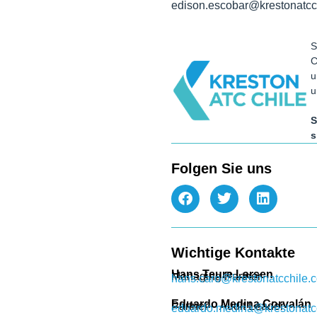
edison.escobar@krestonatcc
S
C
u
u
S
s
Folgen Sie uns
Wichtige Kontakte
Hans Teure Larsen
Managing Partner
hans.caro@krestonatcchile.
Eduardo Medina Corvalán
Partner – Audit Leader
eduardo.medina@krestonatc