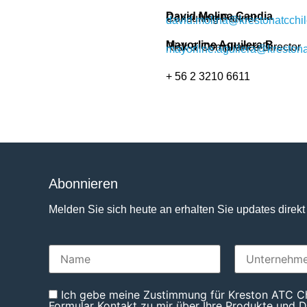
David Molina Candia
Consulting Partner
david.molina@krestonatcchi
Mayorline Aguilera B.
Risk & Compliance Director
mayorline.aguilera@krestona
+ 56 2 3210 6611
Abonnieren
Melden Sie sich heute an erhalten Sie updates direkt
Ich gebe meine Zustimmung für Kreston ATC Ch
Formular Kontakt zu mir über Ihre Produkte und D