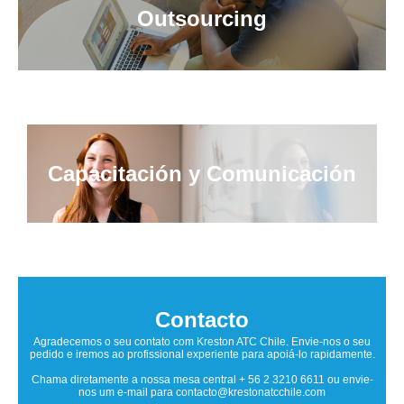
Outsourcing
Capacitación y Comunicación
Contacto
Agradecemos o seu contato com Kreston ATC Chile. Envie-nos o seu
pedido e iremos ao profissional experiente para apoiá-lo rapidamente.
Chama diretamente a nossa mesa central + 56 2 3210 6611 ou envie-
nos um e-mail para contacto@krestonatcchile.com